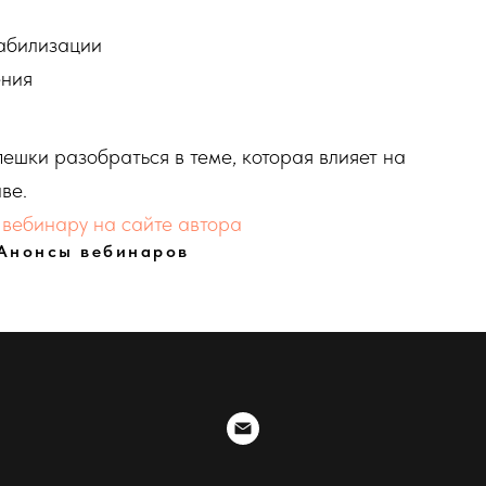
табилизации
ения
пешки разобраться в теме, которая влияет на
ве.
к
вебинару на сайте автора
Анонсы вебинаров