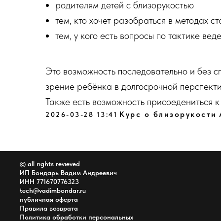
родителям детей с близорукостью
тем, кто хочет разобраться в методах с
тем, у кого есть вопросы по тактике вед
Это возможность последовательно и без с
зрение ребёнка в долгосрочной перспекти
Также есть возможность присоедениться 
Курс о близорукости
2026-03-28 13:41
© all rıghts revıeved
ИП Бондарь Вадим Андреевич
ИНН 771670776323
tech@vadimbondar.ru
публичная оферта
Правила возврата
Политика обработки пер
сонал
ь
ных