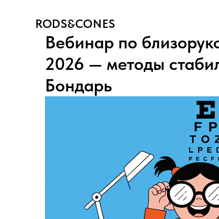
RODS&CONES
Вебинар по близоруко
2026 — методы стаби
Бондарь