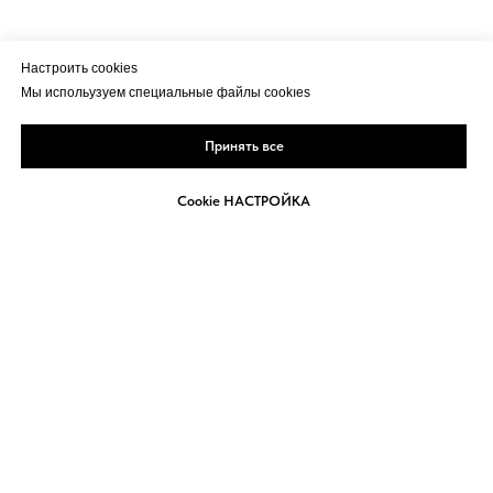
Настроить cookies
Мы испольузуем специальные файлы cookıes
Принять все
Cookie НАСТРОЙКА
Главная
Статьи
МАГАЗИН
Регистрация
Личный каби
© all rıghts revıeved
ИП Бондарь Вадим Андреевич
ИНН 771670776323
tech@vadimbondar.ru
публичная оферта
Правила возврата
Политика обработки пер
сонал
ь
ных данных