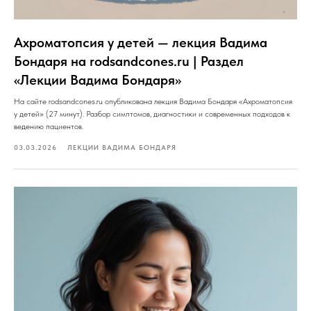
Ахроматопсия у детей — лекция Вадима
Бондаря на rodsandcones.ru | Раздел
«Лекции Вадима Бондаря»
На сайте rodsandcones.ru опубликована лекция Вадима Бондаря «Ахроматопсия
у детей» (27 минут). Разбор симптомов, диагностики и современных подходов к
ведению пациентов.
03.03.2026
ЛЕКЦИИ ВАДИМА БОНДАРЯ