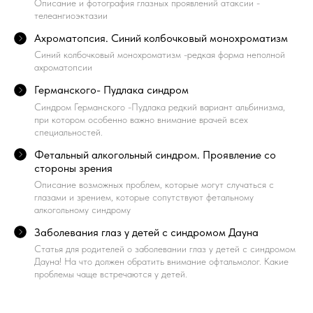
Описание и фотография глазных проявлений атаксии -
телеангиоэктазии
Ахроматопсия. Синий колбочковый монохроматизм
Синий колбочковый монохроматизм -редкая форма неполной
ахроматопсии
Германского- Пудлака синдром
Синдром Германского -Пудлака редкий вариант альбинизма,
при котором особенно важно внимание врачей всех
специальностей.
Фетальный алкогольный синдром. Проявление со
стороны зрения
Описание возможных проблем, которые могут случаться с
глазами и зрением, которые сопутствуют фетальному
алкогольному синдрому
Заболевания глаз у детей с синдромом Дауна
Статья для родителей о заболевании глаз у детей с синдромом
Дауна! На что должен обратить внимание офтальмолог. Какие
проблемы чаще встречаются у детей.