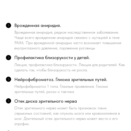
Врожденная аниридия.
Врожденная аниридия, редкое наследственное заболевание.
Чаще всего врожденная аниридия связано с мутацией в гене
PAX6. При врожденной аниридии часто возникает повышение
внутриглазного давление, поражение роговицы
Профилактика близорукости у детей.
Лекция, профилактика близорукости. Лекция для родителей. Как
сделать так, чтобы близорукость не росла.
Нейрофиброматоз. Глиома зрительных путей.
Нейрофиброматоз 1 типа. Глазные проявления. Глиома
зрительных путей, риски и тактика
Отек диска зрительного нерва
Отек зрительного нерва может быть признаком таких
серьезных состояний, как опухоль мозга или кровоизлияния в
мозг. Длительный отек зрительного нерва может вести к его
атрофии.