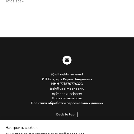
07.02.2024
© all rıghts revıeved
ИП Бондарь Вадим Андреевич
ИНН 771670776323
tech@vadimbondar.ru
публичная оферта
Правила возврата
Политика обработки пер
сонал
ь
ных данных
Back to top
Настроить cookies