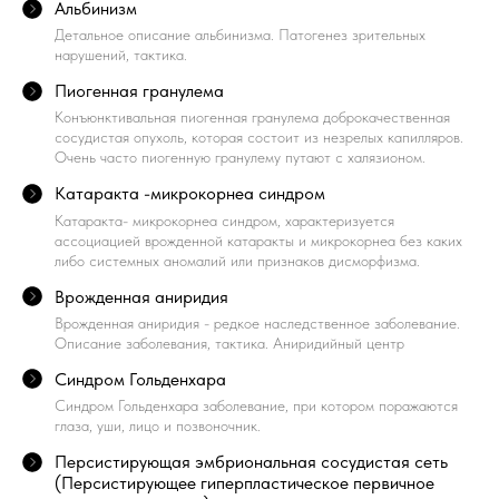
Альбинизм
Детальное описание альбинизма. Патогенез зрительных
нарушений, тактика.
Пиогенная гранулема
Конъюнктивальная пиогенная гранулема доброкачественная
сосудистая опухоль, которая состоит из незрелых капилляров.
Очень часто пиогенную гранулему путают с халязионом.
Катаракта -микрокорнеа синдром
Катаракта- микрокорнеа синдром, характеризуется
ассоциацией врожденной катаракты и микрокорнеа без каких
либо системных аномалий или признаков дисморфизма.
Врожденная аниридия
Врожденная аниридия - редкое наследственное заболевание.
Описание заболевания, тактика. Аниридийный центр
Синдром Гольденхара
Синдром Гольденхара заболевание, при котором поражаются
глаза, уши, лицо и позвоночник.
Персистирующая эмбриональная сосудистая сеть
(Персистирующее гиперпластическое первичное