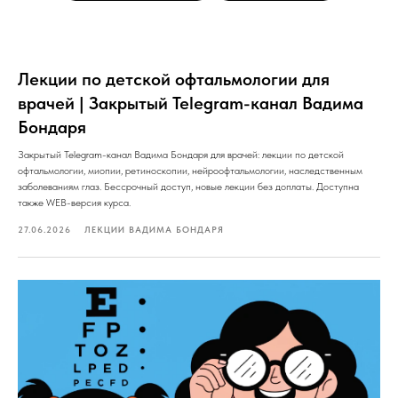
Лекции по детской офтальмологии для
врачей | Закрытый Telegram-канал Вадима
Бондаря
Закрытый Telegram-канал Вадима Бондаря для врачей: лекции по детской
офтальмологии, миопии, ретиноскопии, нейроофтальмологии, наследственным
заболеваниям глаз. Бессрочный доступ, новые лекции без доплаты. Доступна
также WEB-версия курса.
27.06.2026
ЛЕКЦИИ ВАДИМА БОНДАРЯ