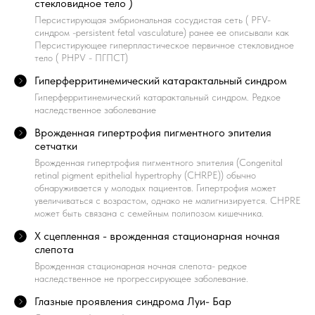
стекловидное тело )
Персистирующая эмбриональная сосудистая сеть ( PFV-
синдром -persistent fetal vasculature) ранее ее описывали как
Персистирующее гиперпластическое первичное стекловидное
тело ( PHPV - ПГПСТ)
Гиперферритинемический катарактальный синдром
Гиперферритинемический катарактальный синдром. Редкое
наследственное заболевание
Врожденная гипертрофия пигментного эпителия
сетчатки
Врожденная гипертрофия пигментного эпителия (Congenital
retinal pigment epithelial hypertrophy (CHRPE)) обычно
обнаруживается у молодых пациентов. Гипертрофия может
увеличиваться с возрастом, однако не малигнизируется. CHPRE
может быть связана с семейным полипозом кишечника.
Х сцепленная - врожденная стационарная ночная
слепота
Врожденная стационарная ночная слепота- редкое
наследственное не прогрессирующее заболевание.
Глазные проявления синдрома Луи- Бар